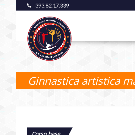
393.82.17.339
Ginnastica artistica m
Corso base