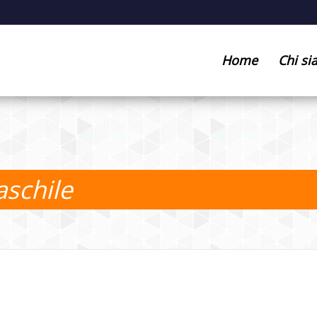
Home
Chi s
aschile