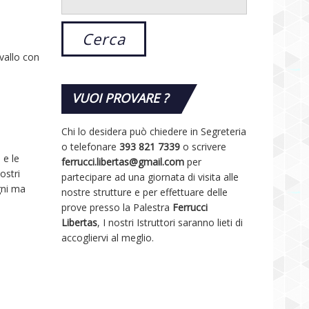
avallo con
VUOI
PROVARE ?
Chi lo desidera può chiedere in Segreteria
o telefonare
393 821 7339
o scrivere
 e le
ferrucci.libertas@gmail.com
per
ostri
partecipare ad una giornata di visita alle
gni ma
nostre strutture e per effettuare delle
prove presso la Palestra
Ferrucci
Libertas
, I nostri Istruttori saranno lieti di
accogliervi al meglio.